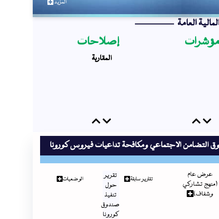
المزيد
لمالية العامة
ؤشرات
إصلاحات
المقاربة
Previous
Next
Previous
Next
ق التضامن الاجتماعي ومكافحة تداعيات فيروس كورونا
عرض عام
تقرير
تقارير سابقة
الوضعيات
(منهج تشاركي
حول
وشفاف)
تنفيذ
صندوق
كورونا