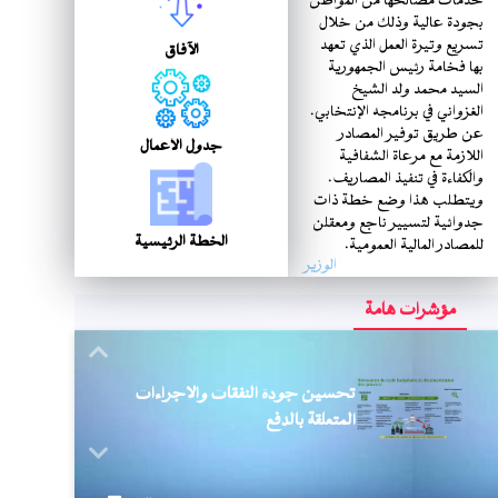
خدمات مصالحها من المواطن
بجودة عالية وذلك من خلال
تسريع وتيرة العمل الذي تعهد
الآفاق
بها فخامة رئيس الجمهورية
السيد محمد ولد الشيخ
الغزواني في برنامجه الإنتخابي.
عن طريق توفير المصادر
جدول الأعمال
اللازمة مع مرعاة الشفافية
والكفاءة في تنفيذ المصاريف.
ويتطلب هذا وضع خطة ذات
جدوائية لتسيير ناجع ومعقلن
الخطة الرئيسية
للمصادر المالية العمومية.
الوزير
مؤشرات هامة
Next
تحسين جودة النفقات والإجراءات
المتعلقة بالدفع
Previous