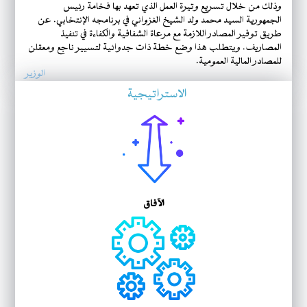
وذلك من خلال تسريع وتيرة العمل الذي تعهد بها فخامة رئيس
الجمهورية السيد محمد ولد الشيخ الغزواني في برنامجه الإنتخابي. عن
طريق توفير المصادر اللازمة مع مرعاة الشفافية والكفاءة في تنفيذ
المصاريف. ويتطلب هذا وضع خطة ذات جدوائية لتسيير ناجع ومعقلن
للمصادر المالية العمومية.
الوزير
الاستراتيجية
الآفاق