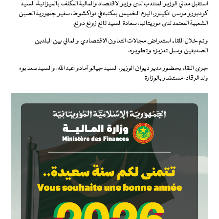
استقبل معالي الوزير المنتدب لدى وزير الاقتصاد والمالية المكلف بالميزانية، السيد
كوديورو موسى انكينور، اليوم الخميس بمكتبه في نواكشوط، سفير جمهورية الصين
الشعبية المعتمد لدى موريتانيا، سعادة السيد تانغ زونغ دونغ.
وتم خلال اللقاء استعراض مجالات التعاون الاقتصادي والمالي بين البلدين
الصديقين وسبل تعزيزه وتطويره.
جرى اللقاء بحضور مدير ديوان الوزير، السيد جيالو آمادو عبد الله، والسيد سعد بوه
ولد الرقاد، مستشار بالوزارة.