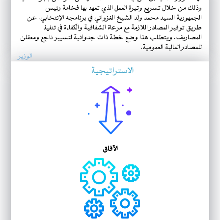
وذلك من خلال تسريع وتيرة العمل الذي تعهد بها فخامة رئيس
الجمهورية السيد محمد ولد الشيخ الغزواني في برنامجه الإنتخابي. عن
طريق توفير المصادر اللازمة مع مرعاة الشفافية والكفاءة في تنفيذ
المصاريف. ويتطلب هذا وضع خطة ذات جدوائية لتسيير ناجع ومعقلن
للمصادر المالية العمومية.
الوزير
الاستراتيجية
الآفاق