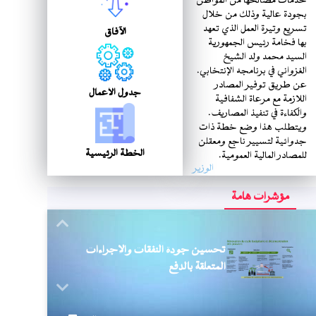
خدمات مصالحها من المواطن
بجودة عالية وذلك من خلال
تسريع وتيرة العمل الذي تعهد
الآفاق
بها فخامة رئيس الجمهورية
السيد محمد ولد الشيخ
الغزواني في برنامجه الإنتخابي.
عن طريق توفير المصادر
جدول الأعمال
اللازمة مع مرعاة الشفافية
والكفاءة في تنفيذ المصاريف.
ويتطلب هذا وضع خطة ذات
جدوائية لتسيير ناجع ومعقلن
الخطة الرئيسية
للمصادر المالية العمومية.
الوزير
مؤشرات هامة
Next
تحسين جودة النفقات والإجراءات
المتعلقة بالدفع
Previous