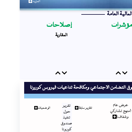
المزيد
لمالية العامة
ؤشرات
إصلاحات
المقاربة
Previous
Next
Previous
Next
ق التضامن الاجتماعي ومكافحة تداعيات فيروس كورونا
عرض عام
تقرير
تقارير سابقة
الوضعيات
(منهج تشاركي
حول
وشفاف)
تنفيذ
صندوق
كورونا