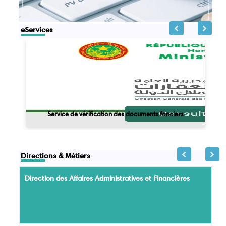
eServices
Plans de passation
Pv d'attribution
Pv d'attribution
Service de vérification des documents fonciers
Directions & Métiers
Direction des Affaires Administratives et Financières