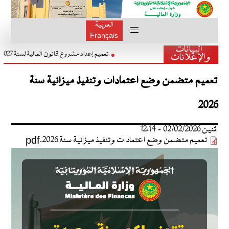
العربية
Français
البيانات
تعميم إعداد مشروع قانون المالية لسنة 027
والإعلانات
تعميم ﻣﺘﻀﻤﻦ وﺿﻊ اﻋﺘﻤﺎدات وﺗﻨﻔﻴﺬ ﻣﻴﺰاﻧﻴﺔ ﺳﻨﺔ
2026
اثنين 02/02/2026 - 12:14
تعميم ﻣﺘﻀﻤﻦ وﺿﻊ اﻋﺘﻤﺎدات وﺗﻨﻔﻴﺬ ﻣﻴﺰاﻧﻴﺔ ﺳﻨﺔ 2026.pdf