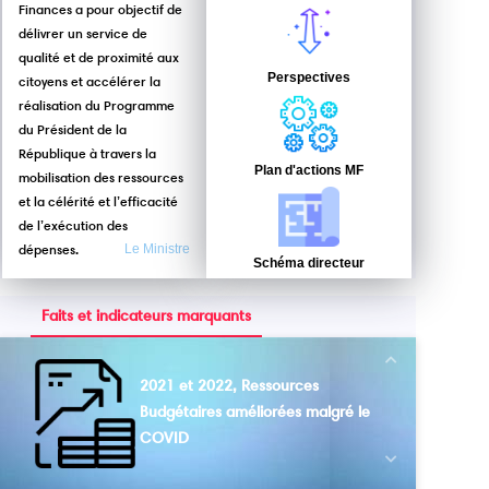
Finances a pour objectif de
délivrer un service de
qualité et de proximité aux
Perspectives
citoyens et accélérer la
réalisation du Programme
du Président de la
République à travers la
Plan d'actions MF
mobilisation des ressources
et la célérité et l’efficacité
de l’exécution des
dépenses.
Le Ministre
Schéma directeur
Faits et indicateurs marquants
Next
2021 et 2022, Ressources
Budgétaires améliorées malgré le
COVID
Previous