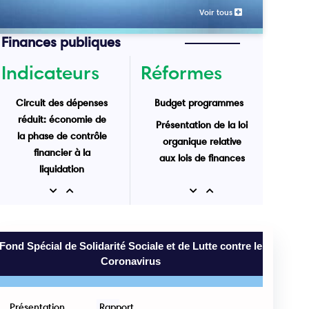
Voir tous
Finances publiques
Indicateurs
Réformes
Circuit des dépenses
Budget programmes
réduit: économie de
Présentation de la loi
la phase de contrôle
organique relative
financier à la
aux lois de finances
liquidation
Recettes de l'Etat au
Previous
Next
Previous
Next
31 Mai 2025 : 43 Mrd
MRU
Fond Spécial de Solidarité Sociale et de Lutte contre le
Coronavirus
Présentation
Rapport