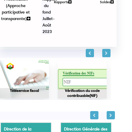
Rapports
Soldes
(Approche
du
participative et
fond
transparente)
Juillet-
Août
2023
Téléservice fiscal
Vérification du code
Vérifica
contribuable(NIF)
Direction de la
Direction Générale des
Dire