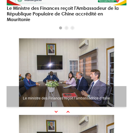
Le Ministre des Finances reçoit l'Ambassadeur de la
Le 
République Populaire de Chine accrédité en
ré
Mauritanie
Le ministre des Finances reçoit l’ambassadrice d’Italie
Previous
Next