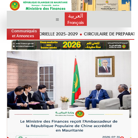
العربية
Français
Communiqués
TRATÉGIE SECTORIELLE 2025-2029
CIRCULAIRE DE PREPARATION DU
et Annonces