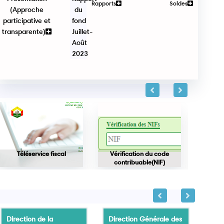
Rapports
Soldes
(Approche
du
participative et
fond
transparente)
Juillet-
Août
2023
Téléservice fiscal
Vérification du code
Vérifica
contribuable(NIF)
Direction de la
Direction Générale des
Dire