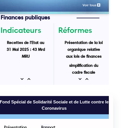
2021 et 2022, plus de
Voir tous
décentralisation dans la gestion
Finances publiques
budgétaire
Indicateurs
Réformes
Présentation de la loi
organique relative
aux lois de finances
Recettes de l'Etat au
Amélioration du
31 Mai 2025 : 43 Mrd
niveau de liquidité
MRU
Previous
Next
Previous
Next
simplification du
cadre fiscale
Fond Spécial de Solidarité Sociale et de Lutte contre le
Coronavirus
Présentation
Rapport