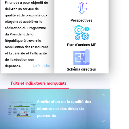
Finances a pour objectif de
délivrer un service de
qualité et de proximité aux
Perspectives
citoyens et accélérer la
Le ministre des Finances reçoit une délégation du groupe TYLLIUM
réalisation du Programme
du Président de la
République à travers la
Plan d'actions MF
mobilisation des ressources
et la célérité et l’efficacité
de l’exécution des
dépenses.
Le Ministre
Schéma directeur
Faits et indicateurs marquants
Next
Amélioration de la qualité des
dépenses et des délais de
paiements
Previous