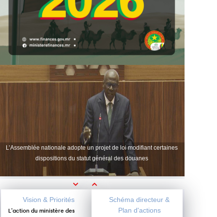
L’Assemblée nationale adopte un projet de loi modifiant certaines
dispositions du statut général des douanes
Previous
Next
Vision & Priorités
Schéma directeur &
Plan d'actions
L’action du ministère des