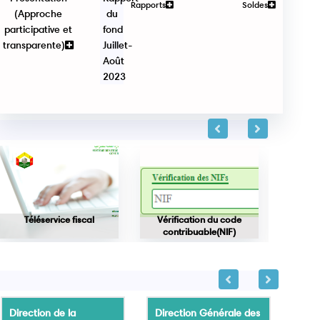
Rapports
Soldes
(Approche
du
participative et
fond
transparente)
Juillet-
Août
2023
Téléservice fiscal
Vérification du code
Vérifica
contribuable(NIF)
Direction de la
Direction Générale des
Dire