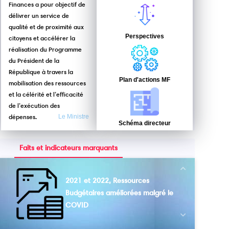
Finances a pour objectif de
délivrer un service de
qualité et de proximité aux
Perspectives
citoyens et accélérer la
réalisation du Programme
du Président de la
République à travers la
Plan d'actions MF
mobilisation des ressources
et la célérité et l’efficacité
de l’exécution des
dépenses.
Le Ministre
Schéma directeur
Faits et indicateurs marquants
Next
2021 et 2022, Ressources
Budgétaires améliorées malgré le
COVID
Previous