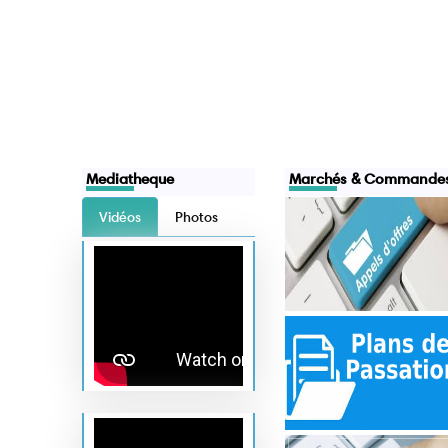
Mediatheque
Marchés & Commande
Vidéos
Photos
des quittances
Suivi chèque trésor
Vérification des quitta
sor
impôts
Appels d'offres
le des
Direction Générale du
Direction de la dette