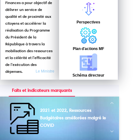
Finances a pour objectif de
délivrer un service de
qualité et de proximité aux
Perspectives
citoyens et accélérer la
réalisation du Programme
du Président de la
République à travers la
Plan d'actions MF
mobilisation des ressources
et la célérité et l’efficacité
de l’exécution des
dépenses.
Le Ministre
Schéma directeur
Faits et indicateurs marquants
Next
2021 et 2022, Ressources
Budgétaires améliorées malgré le
COVID
Previous