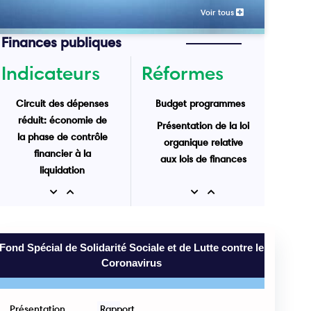
Voir tous
Finances publiques
Indicateurs
Réformes
Circuit des dépenses
Budget programmes
réduit: économie de
Présentation de la loi
la phase de contrôle
organique relative
financier à la
aux lois de finances
liquidation
Recettes de l'Etat au
Previous
Next
Previous
Next
31 Mai 2025 : 43 Mrd
MRU
Fond Spécial de Solidarité Sociale et de Lutte contre le
Coronavirus
Présentation
Rapport