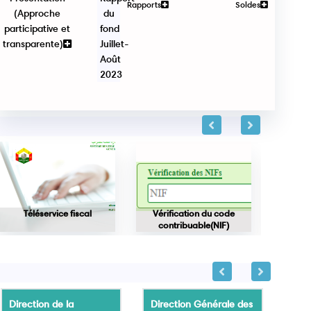
Rapports
Soldes
(Approche
du
participative et
fond
transparente)
Juillet-
Août
2023
Téléservice fiscal
Vérification du code
Vérifica
contribuable(NIF)
Direction de la
Direction Générale des
Dire